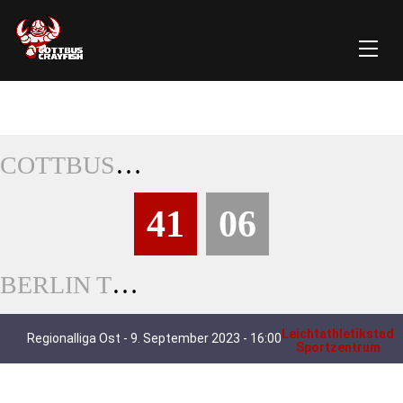
COTTBUS CRAYFISH
41
06
BERLIN THUNDERBIRDS
Leichtathletikstadi
Regionalliga Ost - 9. September 2023 - 16:00
Sportzentrum