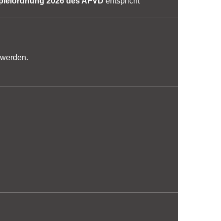
ielordnung 2026 des AFVD
entspricht
 werden.