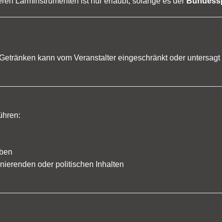
en Lärminstrumenten ist nur erlaubt, solange es der
Bundessp
etränken kann vom Veranstalter eingeschränkt oder untersagt
ühren:
mben
nierenden oder politischen Inhalten