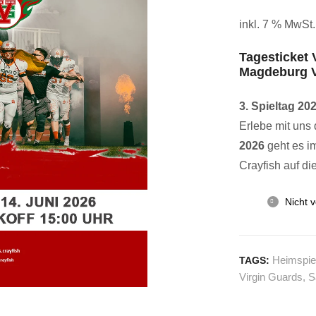
inkl. 7 % MwSt.
Tagesticket 
Magdeburg V
3. Spieltag 20
Erlebe mit uns
2026
geht es i
Crayfish auf di
Nicht v
Heimspie
TAGS:
Virgin Guards
,
S