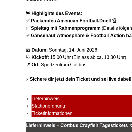
🌟
Highlights des Events:
✅
Packendes American Football-Duell
🏆
✅
Spieltag mit Rahmenprogramm
(Details folgen
✅
Gänsehaut-Atmosphäre & Football-Action h
📅
Datum:
Sonntag, 14. Juni 2026
⏰
Kickoff:
15:00 Uhr (Einlass ab ca. 13:30 Uhr)
📍
Ort:
Sportzentrum Cottbus
⚡
Sichere dir jetzt dein Ticket und sei live dabei!
Lieferhinweis
Stadionordnung
Ticketinformationen
Lieferhinweis – Cottbus Crayfish Tagestickets
