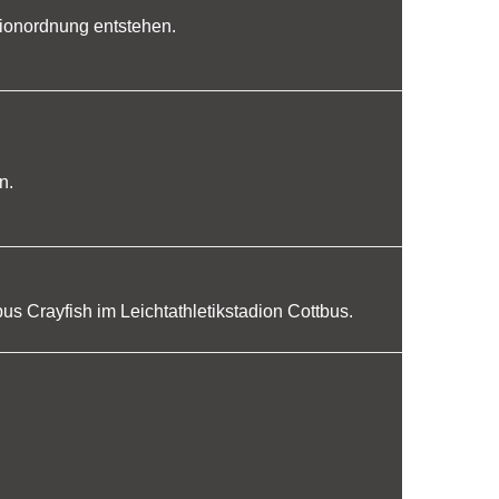
dionordnung entstehen.
n.
tbus Crayfish im Leichtathletikstadion Cottbus.