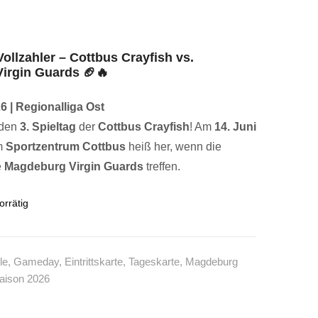
Guards
Vollzahler – Cottbus Crayfish vs.
irgin Guards
🏈🔥
26 | Regionalliga Ost
 den
3. Spieltag
der
Cottbus Crayfish
! Am
14. Juni
m
Sportzentrum Cottbus
heiß her, wenn die
e
Magdeburg Virgin Guards
treffen.
orrätig
le
,
Gameday
,
Eintrittskarte
,
Tageskarte
,
Magdeburg
aison 2026