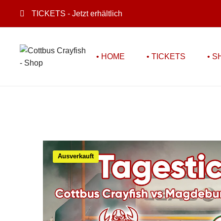
TICKETS
- Jetzt erhältlich
• HOME
• TICKETS
• S
Ausverkauft