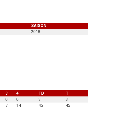
UICK LINKS
SAISON
2018
Aktuelle News
Mitgliedschaft
Historie
Stadion & Anfahrt
Kontakt
Datenschutzerklärung
Impressum
Cookie-Richtlinie (EU)
3
4
TD
T
0
0
3
3
7
14
45
45