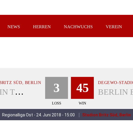
NEWS
HERREN
NACHWUCHS
VEREIN
BRITZ SÜD, BERLIN
DEGEWO-STADI
3
45
BERLIN THUNDERBIRDS
LOSS
WIN
Regionalliga Ost - 24. Juni 2018 - 15:00
Stadion Britz Süd, Berlin