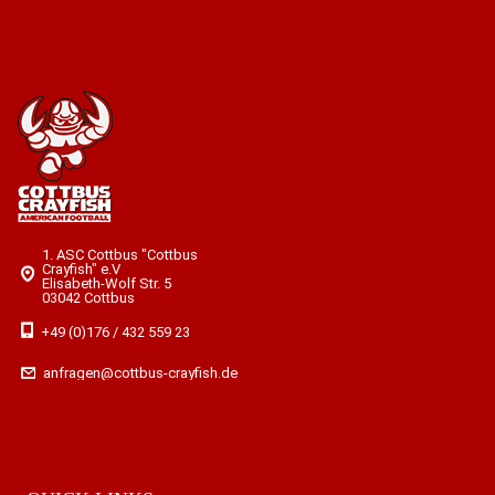
1. ASC Cottbus "Cottbus
Crayfish" e.V
Elisabeth-Wolf Str. 5
03042 Cottbus
+49 (0)176 / 432 559 23
anfragen@cottbus-crayfish.de