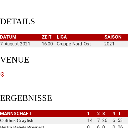
DETAILS
DATUM
ZEIT
LIGA
SAISON
7. August 2021
16:00
Gruppe Nord-Ost
2021
VENUE
ERGEBNISSE
MANNSCHAFT
1
2
3
4
T
14
7
26
6
53
Cottbus Crayfish
0
6
0
0
06
Berlin Rebels Prospect