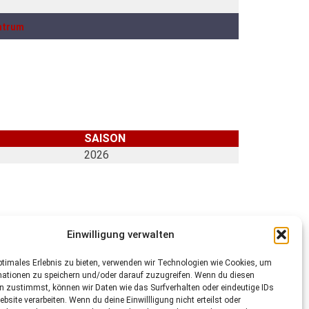
ntrum
UICK LINKS
SAISON
Aktuelle News
Mitgliedschaft
2026
Historie
Stadion & Anfahrt
Kontakt
Datenschutzerklärung
Impressum
Cookie-Richtlinie (EU)
Einwilligung verwalten
ptimales Erlebnis zu bieten, verwenden wir Technologien wie Cookies, um
mationen zu speichern und/oder darauf zuzugreifen. Wenn du diesen
n zustimmst, können wir Daten wie das Surfverhalten oder eindeutige IDs
ebsite verarbeiten. Wenn du deine Einwillligung nicht erteilst oder