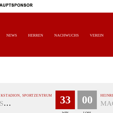
NEWS
HERREN
NACHWUCHS
VEREIN
IKSTADION, SPORTZENTRUM
HEINR
33
00
COTTBUS CRAYFISH
WIN
LOSS