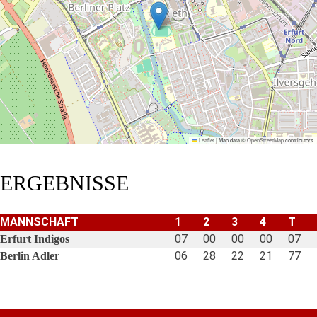
Leaflet
|
Map data ©
OpenStreetMap
contributors
ERGEBNISSE
MANNSCHAFT
1
2
3
4
T
07
00
00
00
07
Erfurt Indigos
06
28
22
21
77
Berlin Adler