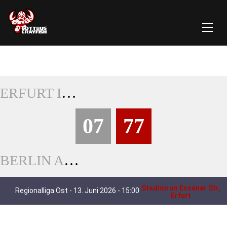
ERFURT INDIGOS
07
77
BERLIN ADLER
Stadion an Essener Str,
Regionalliga Ost - 13. Juni 2026 - 15:00
Erfurt