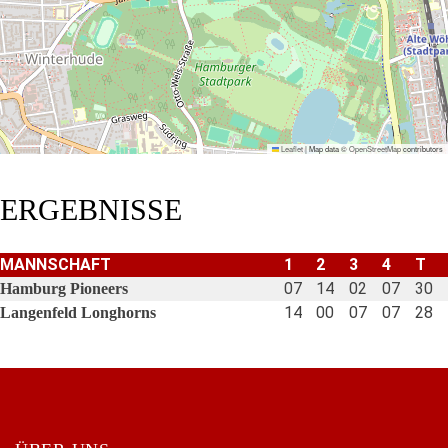
Leaflet
|
Map data ©
OpenStreetMap
contributors
ERGEBNISSE
MANNSCHAFT
1
2
3
4
T
07
14
02
07
30
Hamburg Pioneers
14
00
07
07
28
Langenfeld Longhorns