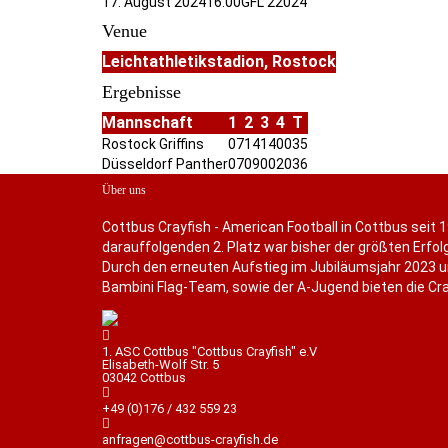
17. August 2024
16:00
GFL 2
2024
Venue
Leichtathletikstadion, Rostock
Ergebnisse
Mannschaft
1
2
3
4
T
Rostock Griffins
07
14
14
00
35
Düsseldorf Panther
07
09
00
20
36
Über uns
Cottbus Crayfish - American Football in Cottbus seit 1
darauffolgenden 2. Platz war bisher der größten Erfolg
Durch den erneuten Aufstieg im Jubiläumsjahr 2023 u
Bambini Flag-Team, sowie der A-Jugend bieten die Cray
1. ASC Cottbus "Cottbus Crayfish" e.V
Elisabeth-Wolf Str. 5
03042 Cottbus
+49 (0)176 / 432 559 23
anfragen@cottbus-crayfish.de