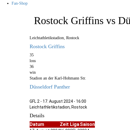
Fan-Shop
Rostock Griffins vs Dü
Leichtathletikstadion, Rostock
Rostock Griffins
35
loss
36
win
Stadion an der Karl-Hohmann Str.
Düsseldorf Panther
GFL 2 - 17. August 2024 - 16:00
Leichtathletikstadion, Rostock
Details
Datum
Zeit
Liga
Saison