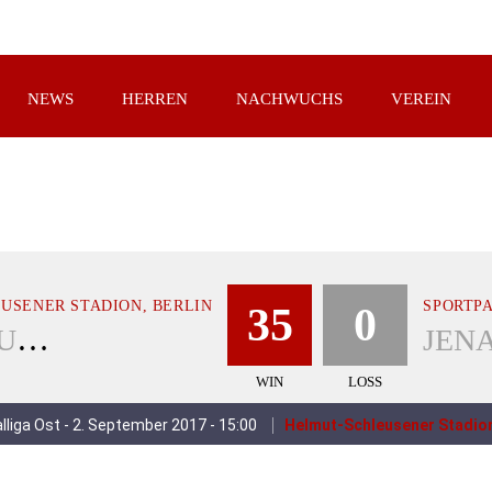
NEWS
HERREN
NACHWUCHS
VEREIN
USENER STADION, BERLIN
SPORTPA
35
0
SPANDAU BULLDOGS
WIN
LOSS
lliga Ost - 2. September 2017 - 15:00
Helmut-Schleusener Stadion