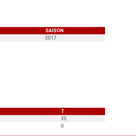
UICK LINKS
SAISON
2017
Aktuelle News
Mitgliedschaft
Historie
Stadion & Anfahrt
Kontakt
Datenschutzerklärung
Impressum
Cookie-Richtlinie (EU)
T
35
0