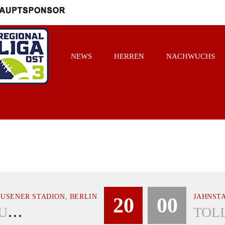
NEWS
HERREN
NACHWUCHS
USENER STADION, BERLIN
JAHNST
20
00
SPANDAU BULLDOGS