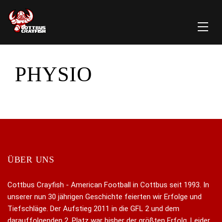
PHYSIO
ÜBER UNS
Cottbus Crayfish - American Football in Cottbus seit 1993. In
unserer nun 30 jährigen Geschichte feierten wir Erfolge und
Tiefschläge. Der Aufstieg 2011 in die GFL 2 und dem
darauffolgenden 2. Platz war bisher der größten Erfolg. Leider