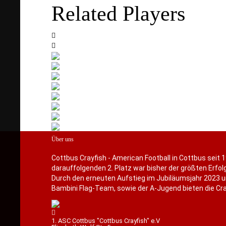
Related Players
Über uns
Cottbus Crayfish - American Football in Cottbus seit 1
darauffolgenden 2. Platz war bisher der größten Erfolg
Durch den erneuten Aufstieg im Jubiläumsjahr 2023 u
Bambini Flag-Team, sowie der A-Jugend bieten die Cray
1. ASC Cottbus "Cottbus Crayfish" e.V