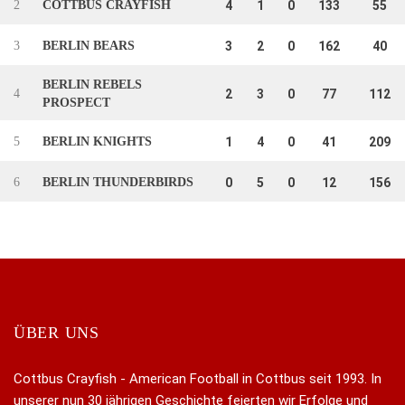
2
COTTBUS CRAYFISH
4
1
0
133
55
3
BERLIN BEARS
3
2
0
162
40
BERLIN REBELS
4
2
3
0
77
112
PROSPECT
5
BERLIN KNIGHTS
1
4
0
41
209
6
BERLIN THUNDERBIRDS
0
5
0
12
156
ÜBER UNS
Cottbus Crayfish - American Football in Cottbus seit 1993. In
unserer nun 30 jährigen Geschichte feierten wir Erfolge und