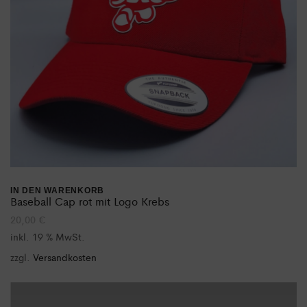
auf
der
Produktseite
gewählt
werden
IN DEN WARENKORB
Baseball Cap rot mit Logo Krebs
20,00
€
inkl. 19 % MwSt.
zzgl.
Versandkosten