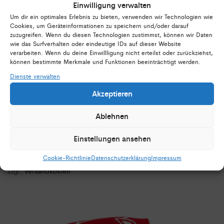
Einwilligung verwalten
der
Um dir ein optimales Erlebnis zu bieten, verwenden wir Technologien wie
Produktseite
Cookies, um Geräteinformationen zu speichern und/oder darauf
zuzugreifen. Wenn du diesen Technologien zustimmst, können wir Daten
gewählt
wie das Surfverhalten oder eindeutige IDs auf dieser Website
verarbeiten. Wenn du deine Einwillligung nicht erteilst oder zurückziehst,
werden
können bestimmte Merkmale und Funktionen beeinträchtigt werden.
Dienste verwalten
Akzeptieren
Ablehnen
IN DEN WARENKORB
Cottbus Crayfish Bommelmütze 2025
Einstellungen ansehen
25,00
€
inkl. 19 % MwSt.
Cookie-Richtlinie
Datenschutzerklärung
Impressum
zzgl.
Versandkosten