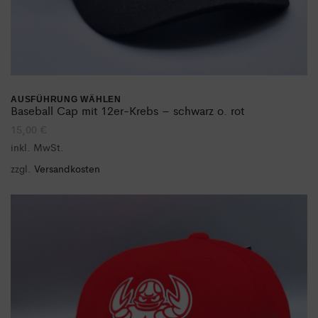
AUSFÜHRUNG WÄHLEN
Dieses
Baseball Cap mit 12er-Krebs – schwarz o. rot
15,00
€
Produkt
inkl. MwSt.
weist
zzgl.
Versandkosten
mehrere
Varianten
auf.
Die
Optionen
können