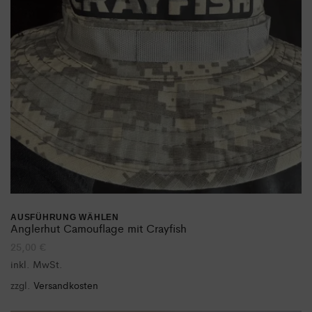
AUSFÜHRUNG WÄHLEN
Dieses
Anglerhut Camouflage mit Crayfish
25,00
€
Produkt
inkl. MwSt.
weist
zzgl.
Versandkosten
mehrere