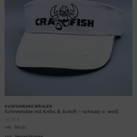
Optionen
können
auf
der
Produktseite
gewählt
werden
AUSFÜHRUNG WÄHLEN
Dieses
Schirmmütze mit Krebs & Schrift – schwarz o. weiß
15,00
€
Produkt
inkl. MwSt.
weist
zzgl.
Versandkosten