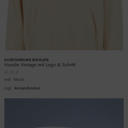
Produktseite
gewählt
werden
AUSFÜHRUNG WÄHLEN
Dieses
Hoodie Vintage mit Logo & Schrift
45,00
€
Produkt
inkl. MwSt.
weist
zzgl.
Versandkosten
mehrere
Varianten
auf.
Die