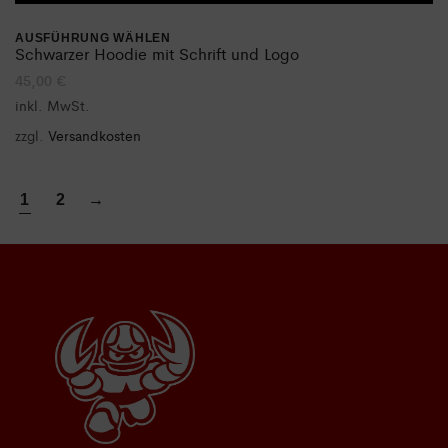
AUSFÜHRUNG WÄHLEN
Dieses
Schwarzer Hoodie mit Schrift und Logo
45,00
€
Produkt
inkl. MwSt.
weist
zzgl.
Versandkosten
mehrere
Varianten
1
2
→
auf.
Die
Optionen
können
auf
der
Produktseite