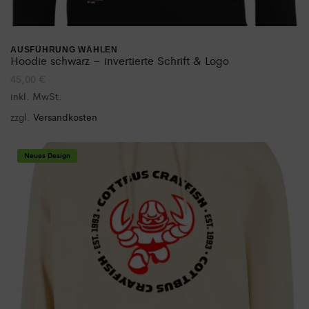
AUSFÜHRUNG WÄHLEN
Dieses
Hoodie schwarz – invertierte Schrift & Logo
45,00
€
Produkt
inkl. MwSt.
weist
zzgl.
Versandkosten
mehrere
Varianten
Neues Design
auf.
Die
Optionen
können
auf
der