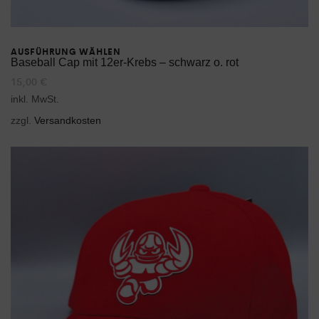
AUSFÜHRUNG WÄHLEN
Dieses
Baseball Cap mit 12er-Krebs – schwarz o. rot
15,00
€
Produkt
inkl. MwSt.
weist
zzgl.
Versandkosten
mehrere
Varianten
auf.
Die
Optionen
können
auf
der