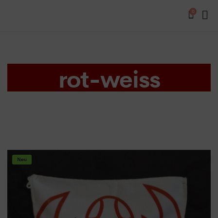
0
rot-weiss
Neu