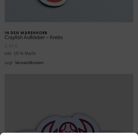
IN DEN WARENKORB
Crayfish Aufkleber – Krebs
2,50
€
inkl. 19 % MwSt.
zzgl.
Versandkosten