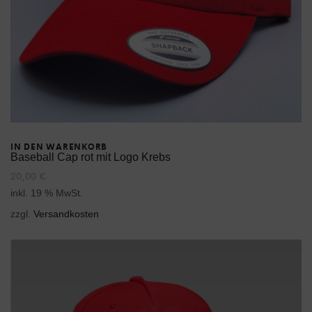
Produktseite
gewählt
werden
IN DEN WARENKORB
Baseball Cap rot mit Logo Krebs
20,00
€
inkl. 19 % MwSt.
zzgl.
Versandkosten