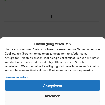
Hoodie
Vintage
A
mit
l
Logo
t
&
Crayfish
,
Saison 2026
,
beige
,
Hoodie
,
Fanwear
,
Krebs
,
TAGS:
e
Schrift
Einwilligung verwalten
Logo
,
Kleidung
,
Kapuzenshirt
,
Klamotten
,
Gameday
r
Menge
Um dir ein optimales Erlebnis zu bieten, verwenden wir Technologien wie
Cookies, um Geräteinformationen zu speichern und/oder darauf
n
zuzugreifen. Wenn du diesen Technologien zustimmst, können wir Daten
a
wie das Surfverhalten oder eindeutige IDs auf dieser Website
t
verarbeiten. Wenn du deine Einwillligung nicht erteilst oder zurückziehst,
können bestimmte Merkmale und Funktionen beeinträchtigt werden.
i
Beschreibung
v
Dienste verwalten
More Information
e
Akzeptieren
:
Ablehnen