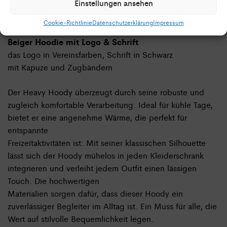
Einstellungen ansehen
Cookie-Richtlinie
Datenschutzerklärung
Impressum
Beiger Hoodie mit Logo & Schrift
das Logo in Vereinsfarben, Schrift in Schwarz
mit Kapuze und Zugbändern
Der Heavy Hoody überzeugt durch seine robuste und
zugleich komfortable Verarbeitung. Ideal für kühle Tage,
bietet er eine angenehme Wärme, die perfekt für
entspannte
Freizeitaktivitäten ist. Mit seiner klassischen Silhouette
lässt sich der Hoody mühelos in jeden Kleiderschrank
integrieren und verleiht jedem Outfit einen lässigen
Touch. Die hochwertigen
Materialien sorgen dafür, dass dieser Hoody ein
zuverlässiger Begleiter im Alltag ist. Ein Muss für alle, die
Wert auf stilvolle Bequemlichkeit legen.