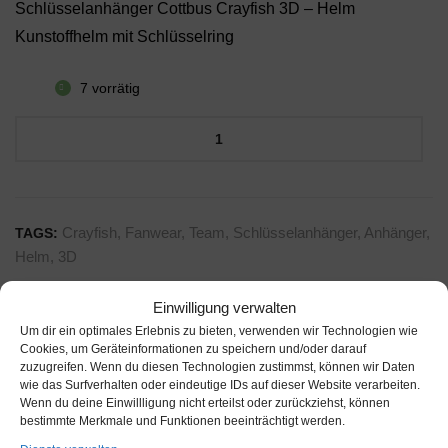
Schlüsselanhänger Cottbus Crayfish 3D
– Helm
Kunstoffhelm mit Schlüsselring
7 vorrätig
Schlüsselanhänger
Cottbus
A
Crayfish
l
-
t
3D-
Crayfish
,
Fanwear
,
Team
,
Schlüsselanhänger
,
Anhänger
,
TAGS:
e
Helm
Helm
,
3D
r
Menge
n
Einwilligung verwalten
a
Um dir ein optimales Erlebnis zu bieten, verwenden wir Technologien wie
t
Cookies, um Geräteinformationen zu speichern und/oder darauf
zuzugreifen. Wenn du diesen Technologien zustimmst, können wir Daten
i
Beschreibung
wie das Surfverhalten oder eindeutige IDs auf dieser Website verarbeiten.
v
Wenn du deine Einwillligung nicht erteilst oder zurückziehst, können
bestimmte Merkmale und Funktionen beeinträchtigt werden.
More Information
e