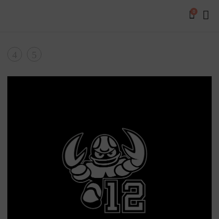
0
Product
T-
T-
Shirt
Shirt
navigation
mit
rot
schwarzem
mit
Schriftzug
Schrift
„Schnipp
Schnapp“