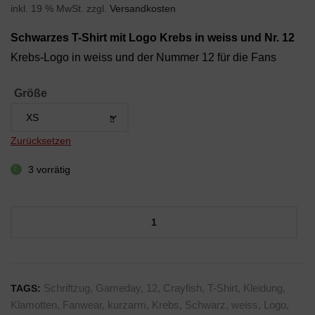
inkl. 19 % MwSt.
zzgl.
Versandkosten
Schwarzes T-Shirt mit Logo Krebs in weiss und Nr. 12
Krebs-Logo in weiss und der Nummer 12 für die Fans
Größe
Zurücksetzen
3 vorrätig
T-
Shirt
A
schwarz
l
mit
t
Krebs
Schriftzug
,
Gameday
,
12
,
Crayfish
,
T-Shirt
,
Kleidung
,
TAGS:
e
und
Klamotten
,
Fanwear
,
kurzarm
,
Krebs
,
Schwarz
,
weiss
,
Logo
,