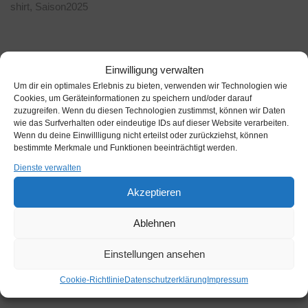
r
Nr.
shirt
,
Saison2025
n
12
a
Menge
t
Einwilligung verwalten
i
Um dir ein optimales Erlebnis zu bieten, verwenden wir Technologien wie
v
Beschreibung
Cookies, um Geräteinformationen zu speichern und/oder darauf
e
zuzugreifen. Wenn du diesen Technologien zustimmst, können wir Daten
More Information
:
wie das Surfverhalten oder eindeutige IDs auf dieser Website verarbeiten.
Wenn du deine Einwillligung nicht erteilst oder zurückziehst, können
bestimmte Merkmale und Funktionen beeinträchtigt werden.
Dienste verwalten
Akzeptieren
Ablehnen
Schwarzes T-Shirt mit Logo Krebs in weiss und Nr. 12
aufgedrucktes Krebs-Logo in weiss und der Nummer 12 für
Einstellungen ansehen
die Fans
Cookie-Richtlinie
Datenschutzerklärung
Impressum
runder Nackenausschnitt