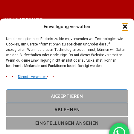
LIGA & VERBÄNDE
Einwilligung verwalten
Um dir ein optimales Erlebnis zu bieten, verwenden wir Technologien wie
Cookies, um Geräteinformationen zu speichern und/oder darauf
zuzugreifen. Wenn du diesen Technologien zustimmst, können wir Daten
wie das Surfverhalten oder eindeutige IDs auf dieser Website verarbeiten.
Wenn du deine Einwillligung nicht erteilst oder zurückziehst, können
bestimmte Merkmale und Funktionen beeinträchtigt werden.
Dienste verwalten
AKZEPTIEREN
Copyright © 2026
Cottbus Crayfish
ABLEHNEN
American Football 1993 -2026 // Made in Cottbus
FOLLOW US:
EINSTELLUNGEN ANSEHEN