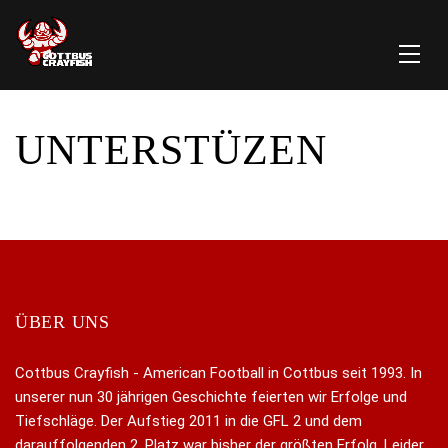
UNTERSTÜZEN
ÜBER UNS
Cottbus Crayfish - American Football in Cottbus seit 1993. In
unserer nun 30 jährigen Geschichte feierten wir Erfolge und
Tiefschläge. Der Aufstieg 2011 in die GFL 2 und dem
darauffolgenden 2. Platz war bisher der größten Erfolg. Leider