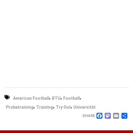
,
,
,
American Football
BTU
Football
,
,
,
Probetraining
Training
Try Out
Universität
FACEB
MAS
EM
T
SHARE