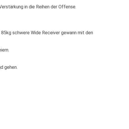
Verstärkung in die Reihen der Offense.
nd 85kg schwere Wide Receiver gewann mit den
iern.
gd gehen.
UICK LINKS