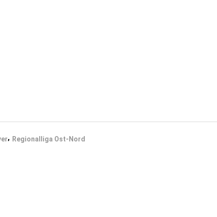
1. ASC Cottbus "Cottbus Crayfish" e.V
Elisabeth-Wolf Str. 5
03042 Cottbus
+49 (0)176 / 432 559 23
tz
anfragen@cottbus-crayfish.de
23
LIGA & VERBÄNDE
t
r
ab
,
yer
Regionalliga Ost-Nord