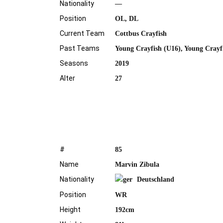
Nationality
—
Position
OL, DL
Current Team
Cottbus Crayfish
Past Teams
Young Crayfish (U16), Young Crayf
Seasons
2019
Alter
27
#
85
ÜBER UNS
Name
Marvin Zibula
Nationality
Deutschland
Cottbus Crayfish - American Football in Cottbus
Position
WR
seit 1993. In unserer nun 30 jährigen Geschichte
Height
192cm
feierten wir Erfolge und Tiefschläge. Der Aufstieg