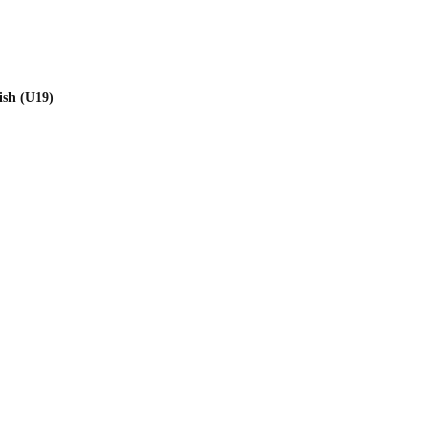
ish (U19)
Q
1. ASC Cottbus "Cottbus Crayfish" e.V
Elisabeth-Wolf Str. 5
03042 Cottbus
+49 (0)176 / 432 559 23