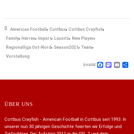
,
,
,
American Football
Cottbus
Cottbus Crayfish
,
,
,
,
,
Family
Herren
Import
Lausitz
New Player
,
,
,
Regionalliga Ost-Nord
Season2021
Team
Vorstellung
FACEB
MAS
EM
T
SHARE
ÜBER UNS
Cottbus Crayfish - American Football in Cottbus seit 1993. In
unserer nun 30 jährigen Geschichte feierten wir Erfolge und
Tiefschläge. Der Aufstieg 2011 in die GFL 2 und dem