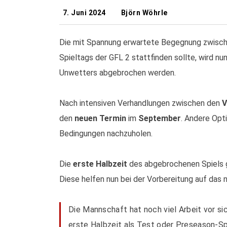
7. Juni 2024
Björn Wöhrle
Die mit Spannung erwartete Begegnung zwisc
Spieltags der GFL 2 stattfinden sollte, wird nu
Unwetters abgebrochen werden.
Nach intensiven Verhandlungen zwischen den
V
den
neuen Termin
im
September
. Andere Opti
Bedingungen nachzuholen.
Die
erste Halbzeit
des abgebrochenen Spiels 
Diese helfen nun bei der Vorbereitung auf das 
ÜBER UNS
Die Mannschaft hat noch viel Arbeit vor s
Cottbus Crayfish - American Football in Cottbus
erste Halbzeit als Test oder Preseason-Sp