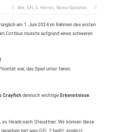
Alle,
GFL 2,
Herren,
News/Updates
prünglich am 1. Juni 2024 im Rahmen des ersten
trum Cottbus musste aufgrund eines schweren
f
iorität war, das Spiel unter fairen
 Crayfish
dennoch wichtige
Erkenntnisse
.
UICK LINKS
4, so Headcoach Steudtner. Wir können diese
Aktuelle News
Mitgliedschaft
k gegeben hat was GFL 2 heißt, ergänzt