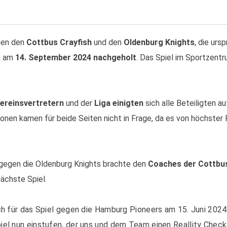
hen den
Cottbus Crayfish
und den
Oldenburg Knights
, die urs
n am
14. September 2024
nachgeholt
. Das Spiel im Sportzen
ereinsvertretern
und der
Liga
einigten
sich alle Beteiligten au
onen kamen für beide Seiten nicht in Frage, da es von höchster Pr
gegen die Oldenburg Knights brachte den
Coaches der Cottbus
nächste Spiel.
Q
ich für das Spiel gegen die Hamburg Pioneers am 15. Juni 202
1. ASC Cottbus "Cottbus Crayfish" e.V
iel nun einstufen, der uns und dem Team einen Reallity Chec
Elisabeth-Wolf Str. 5