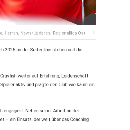
le,
Herren,
News/Updates,
Regionalliga Ost
h 2026 an der Seitenlinie stehen und die
Crayfish weiter auf Erfahrung, Leidenschaft
 Spieler aktiv und prägte den Club wie kaum ein
UICK LINKS
h engagiert. Neben seiner Arbeit an der
t – ein Einsatz, der weit über das Coaching
Aktuelle News
Mitgliedschaft