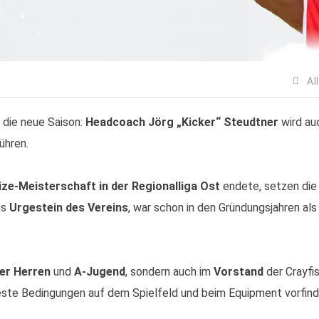
Al
 die neue Saison:
Headcoach Jörg „Kicker“ Steudtner
wird auc
ühren.
ize-Meisterschaft in der Regionalliga Ost
endete, setzen die 
es
Urgestein des Vereins
, war schon in den Gründungsjahren als
Q
er Herren
und
A-Jugend
, sondern auch im
Vorstand
der Crayfis
1. ASC Cottbus "Cottbus Crayfish" e.V
este Bedingungen auf dem Spielfeld und beim Equipment vorfinde
Elisabeth-Wolf Str. 5
03042 Cottbus