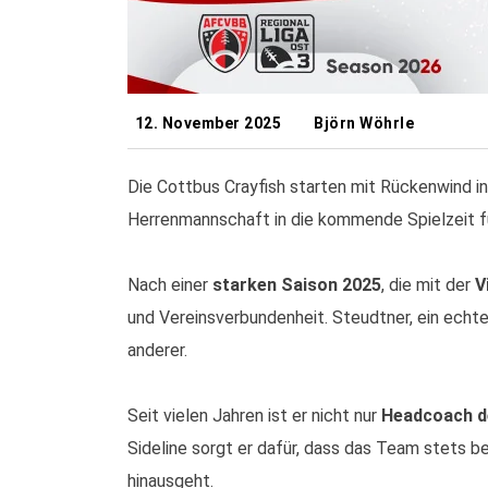
12. November 2025
Björn Wöhrle
Die Cottbus Crayfish starten mit Rückenwind in
Herrenmannschaft in die kommende Spielzeit f
Nach einer
starken Saison 2025
, die mit der
V
und Vereinsverbundenheit. Steudtner, ein echt
anderer.
ÜBER UNS
Seit vielen Jahren ist er nicht nur
Headcoach d
Sideline sorgt er dafür, dass das Team stets b
Cottbus Crayfish - American Football in Cottbus
hinausgeht.
seit 1993. In unserer nun 30 jährigen Geschichte