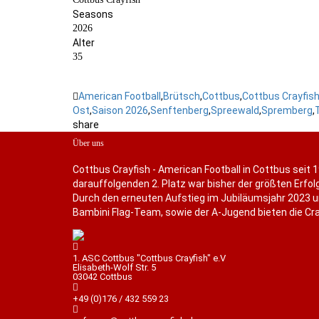
Seasons
2026
Alter
35
American Football
,
Brütsch
,
Cottbus
,
Cottbus Crayfis
Ost
,
Saison 2026
,
Senftenberg
,
Spreewald
,
Spremberg
,
share
Über uns
Cottbus Crayfish - American Football in Cottbus seit 1
darauffolgenden 2. Platz war bisher der größten Erfolg
Durch den erneuten Aufstieg im Jubiläumsjahr 2023 u
Bambini Flag-Team, sowie der A-Jugend bieten die Cray
1. ASC Cottbus "Cottbus Crayfish" e.V
Elisabeth-Wolf Str. 5
03042 Cottbus
+49 (0)176 / 432 559 23