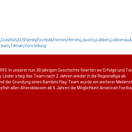
h
,
Crayfish
,
ELF
,
Family
,
Football
,
Former
,
Herren
,
Lausitz
,
Lübben
,
Lübbenau
,
Team
,
Tilman
,
Vorstellung
993. In unserer nun 30 jährigen Geschichte feierten wir Erfolge und Ti
. Leider stieg das Team nach 2 Jahren wieder in die Regionalliga ab.
nd der Gründung eines Bambini Flag-Team wurde ein weiterer Meilenst
fish allen Altersklassen ab 6 Jahren die Möglichkeit American Football