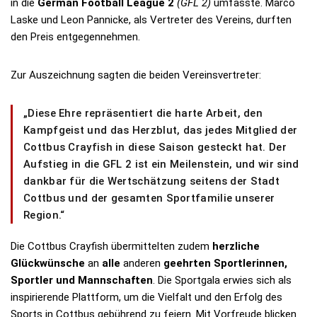
in die
German Football League 2
(GFL 2)
umfasste. Marco
Laske und Leon Pannicke, als Vertreter des Vereins, durften
den Preis entgegennehmen.
Zur Auszeichnung sagten die beiden Vereinsvertreter:
„Diese Ehre repräsentiert die harte Arbeit, den
Kampfgeist und das Herzblut, das jedes Mitglied der
Cottbus Crayfish in diese Saison gesteckt hat. Der
Aufstieg in die GFL 2 ist ein Meilenstein, und wir sind
dankbar für die Wertschätzung seitens der Stadt
Cottbus und der gesamten Sportfamilie unserer
Region.“
Die Cottbus Crayfish übermittelten zudem
herzliche
Glückwünsche
an
alle
anderen
geehrten Sportlerinnen,
Sportler und Mannschaften
. Die Sportgala erwies sich als
inspirierende Plattform, um die Vielfalt und den Erfolg des
Sports in Cottbus gebührend zu feiern. Mit Vorfreude blicken