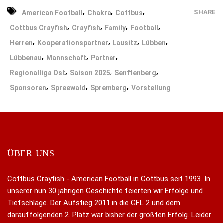
,
,
,
SHARE
American Football
Chakra
Cottbus
,
,
,
,
Cottbus Crayfish
Crayfish
Family
Football
,
,
,
,
Herren
Kooperationspartner
Lausitz
Lübben
,
,
,
Lübbenau
Mannschaft
Partner
,
,
,
Regionalliga Ost
Saison 2025
Senftenberg
,
,
,
Sponsoren
Spreewald
Spremberg
Vorstellung
ÜBER UNS
Cottbus Crayfish - American Football in Cottbus seit 1993. In
unserer nun 30 jährigen Geschichte feierten wir Erfolge und
Tiefschläge. Der Aufstieg 2011 in die GFL 2 und dem
darauffolgenden 2. Platz war bisher der größten Erfolg. Leider