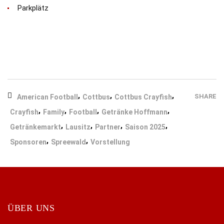
Parkplätz
,
,
,
SHARE
American Football
Cottbus
Cottbus Crayfish
,
,
,
,
Crayfish
Family
Football
Getränke Hoffmann
,
,
,
,
Getränkemarkt
Lausitz
Partner
Saison 2025
,
,
Sponsoren
Spreewald
Vorstellung
ÜBER UNS