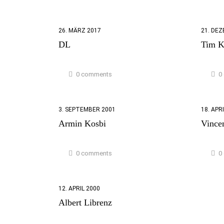
26. MÄRZ 2017
21. DE
DL
Tim K
0 comments
0
3. SEPTEMBER 2001
18. APR
Armin Kosbi
Vince
0 comments
0
12. APRIL 2000
Albert Librenz