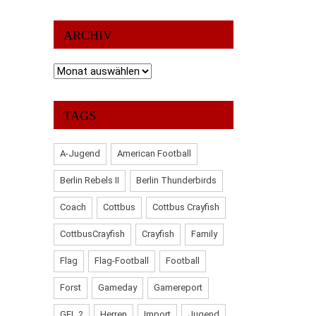
ARCHIV
Archiv
TAGS
A-Jugend
American Football
Berlin Rebels II
Berlin Thunderbirds
Coach
Cottbus
Cottbus Crayfish
CottbusCrayfish
Crayfish
Family
Flag
Flag-Football
Football
Forst
Gameday
Gamereport
GFL 2
Herren
Import
Jugend