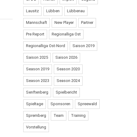
Lausitz
Lübben
Lübbenau
UICK LINKS
Mannschaft
New Player
Partner
Pre Report
Regionalliga Ost
Aktuelle News
Mitgliedschaft
Regionalliga Ost-Nord
Saison 2019
Historie
Stadion & Anfahrt
Kontakt
Datenschutzerklärung
Saison 2025
Saison 2026
Impressum
Cookie-Richtlinie (EU)
Season 2019
Season 2020
Season 2023
Season 2024
Senftenberg
Spielbericht
Spieltage
Sponsoren
Spreewald
Spremberg
Team
Training
Vorstellung