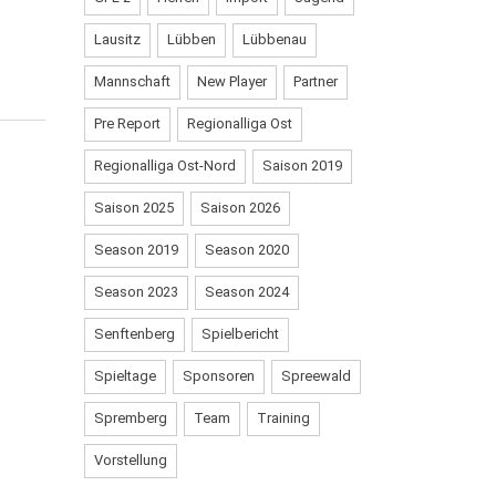
Lausitz
Lübben
Lübbenau
UICK LINKS
Mannschaft
New Player
Partner
Pre Report
Regionalliga Ost
Aktuelle News
Mitgliedschaft
Regionalliga Ost-Nord
Saison 2019
Historie
Stadion & Anfahrt
Kontakt
Datenschutzerklärung
Saison 2025
Saison 2026
Impressum
Cookie-Richtlinie (EU)
Season 2019
Season 2020
Season 2023
Season 2024
Senftenberg
Spielbericht
Spieltage
Sponsoren
Spreewald
Spremberg
Team
Training
Vorstellung