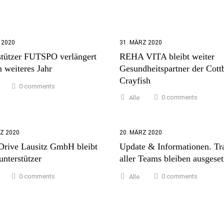
L 2020
31. MÄRZ 2020
stützer FUTSPO verlängert
REHA VITA bleibt weiter
 weiteres Jahr
Gesundheitspartner der Cott
Crayfish
0 comments
0 comments
Alle
Z 2020
20. MÄRZ 2020
 Drive Lausitz GmbH bleibt
Update & Informationen. Tr
nterstützer
aller Teams bleiben ausgeset
0 comments
0 comments
Alle