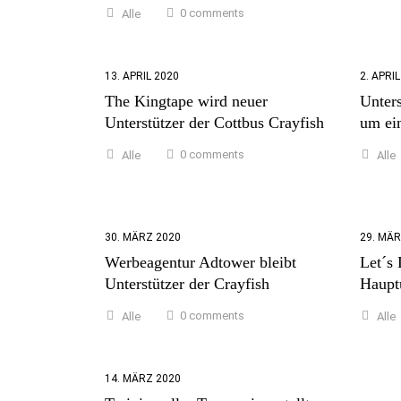
0 comments
Alle
13. APRIL 2020
2. APRI
The Kingtape wird neuer
Unter
Unterstützer der Cottbus Crayfish
um ein
0 comments
Alle
Alle
30. MÄRZ 2020
29. MÄR
Werbeagentur Adtower bleibt
Let´s
Unterstützer der Crayfish
Hauptu
0 comments
Alle
Alle
14. MÄRZ 2020