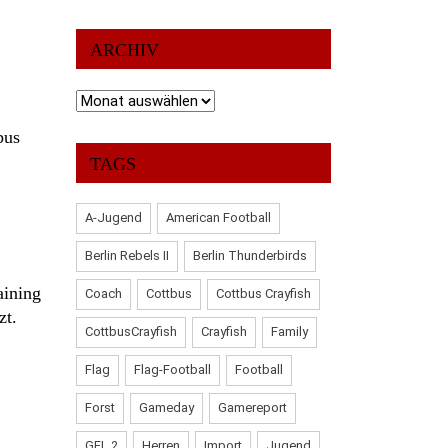
ARCHIV
Archiv
bus
TAGS
A-Jugend
American Football
Berlin Rebels II
Berlin Thunderbirds
aining
Coach
Cottbus
Cottbus Crayfish
zt.
CottbusCrayfish
Crayfish
Family
Flag
Flag-Football
Football
Forst
Gameday
Gamereport
GFL 2
Herren
Import
Jugend