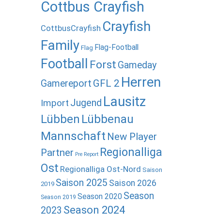
Cottbus Crayfish
Crayfish
CottbusCrayfish
Family
Flag-Football
Flag
Football
Forst
Gameday
Herren
GFL 2
Gamereport
Lausitz
Import
Jugend
Lübben
Lübbenau
Mannschaft
New Player
Regionalliga
Partner
Pre Report
Ost
Regionalliga Ost-Nord
Saison
Saison 2025
Saison 2026
2019
Season
Season 2020
Season 2019
Season 2024
2023