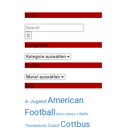
Suche
Kategorien
Kategorien
Archiv
Archiv
Tags
American
A-Jugend
Football
Berlin
Berlin Rebels II
Cottbus
Coach
Thunderbirds