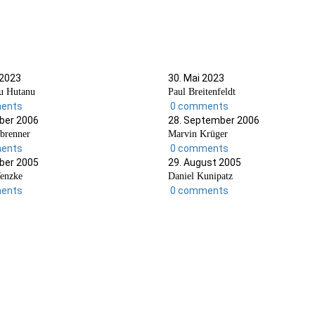
 2023
30. Mai 2023
u Hutanu
Paul Breitenfeldt
ents
0 comments
ober 2006
28. September 2006
tbrenner
Marvin Krüger
ents
0 comments
ober 2005
29. August 2005
enzke
Daniel Kunipatz
ents
0 comments