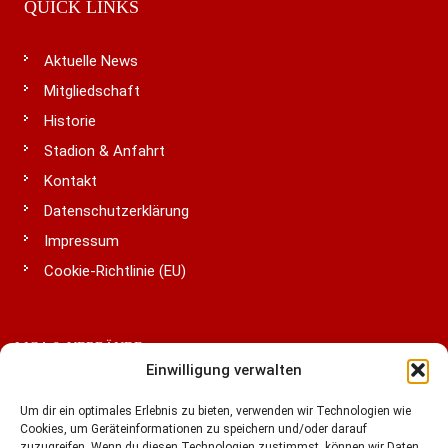
QUICK LINKS
Aktuelle News
Mitgliedschaft
Historie
Stadion & Anfahrt
Kontakt
Datenschutzerklärung
Impressum
Cookie-Richtlinie (EU)
LIGA & VERBÄNDE
Einwilligung verwalten
Um dir ein optimales Erlebnis zu bieten, verwenden wir Technologien wie
Cookies, um Geräteinformationen zu speichern und/oder darauf
zuzugreifen. Wenn du diesen Technologien zustimmst, können wir Daten