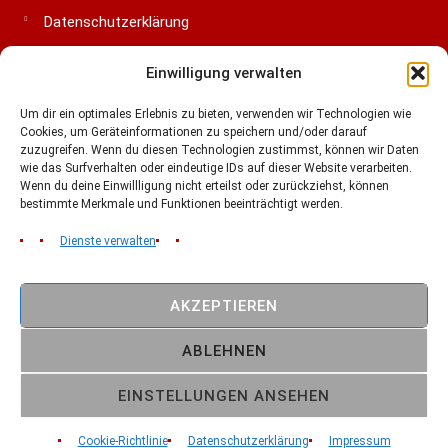
Datenschutzerklärung
Impressum
Einwilligung verwalten
Cookie-Richtlinie (EU)
Um dir ein optimales Erlebnis zu bieten, verwenden wir Technologien wie
Cookies, um Geräteinformationen zu speichern und/oder darauf
zuzugreifen. Wenn du diesen Technologien zustimmst, können wir Daten
LIGA & VERBÄNDE
wie das Surfverhalten oder eindeutige IDs auf dieser Website verarbeiten.
Wenn du deine Einwillligung nicht erteilst oder zurückziehst, können
bestimmte Merkmale und Funktionen beeinträchtigt werden.
Dienste verwalten
AKZEPTIEREN
Copyright © 2026
Cottbus Crayfish
ABLEHNEN
American Football 1993 -2026 // Made in Cottbus
FOLLOW US:
EINSTELLUNGEN ANSEHEN
Cookie-Richtlinie
Datenschutzerklärung
Impressum