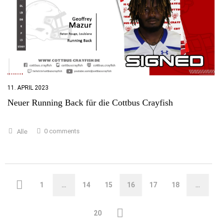
11. APRIL 2023
Neuer Running Back für die Cottbus Crayfish
0 comments
Alle
1
…
14
15
16
17
18
…
20